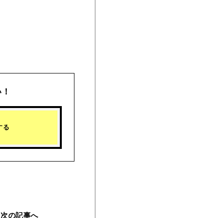
い！
する
次の
記事へ