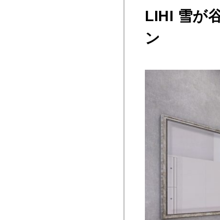
LIHI 雪
ン