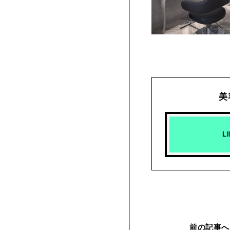
美
L
前の
記事へ