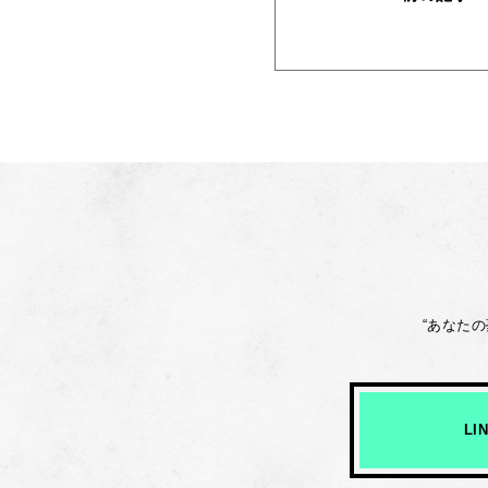
“あなた
L