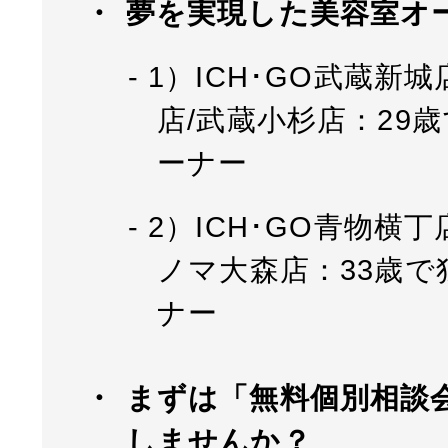
夢を実現した美容室オ
1）ICH･GO武蔵新城
店/武蔵小杉店：29
ーナー
2）ICH･GO青物横
ノマ大森店：33歳で
ナー
まずは「無料個別相談
しませんか？